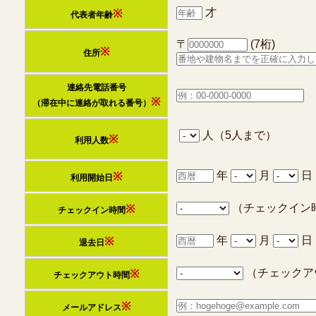
才
※
代表者年齢
〒
(7桁)
※
住所
連絡先電話番号
※
（滞在中に連絡が取れる番号）
人（5人まで）
※
利用人数
年
月
日
※
利用開始日
（チェックイン
※
チェックイン時間
年
月
日
※
退去日
（チェックア
※
チェックアウト時間
※
メールアドレス