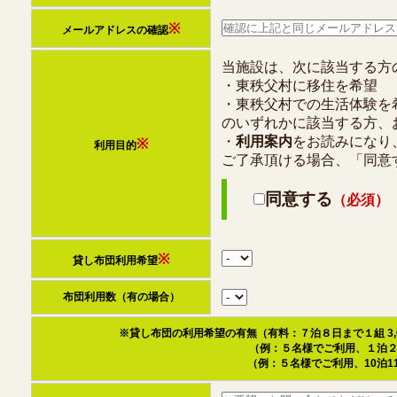
※
メールアドレスの確認
当施設は、次に該当する方
・東秩父村に移住を希望
・東秩父村での生活体験を
のいずれかに該当する方、
・
利用案内
をお読みになり
※
利用目的
ご了承頂ける場合、「同意
同意する
（必須）
※
貸し布団利用希望
布団利用数（有の場合）
※貸し布団の利用希望の有無（有料：７泊８日まで１組 3,00
（例：５名様でご利用、１泊２日
（例：５名様でご利用、10泊11