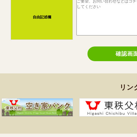
自由記述欄
確認画
リン